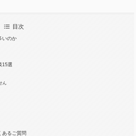
目次
多いのか
15選
せん
くあるご質問