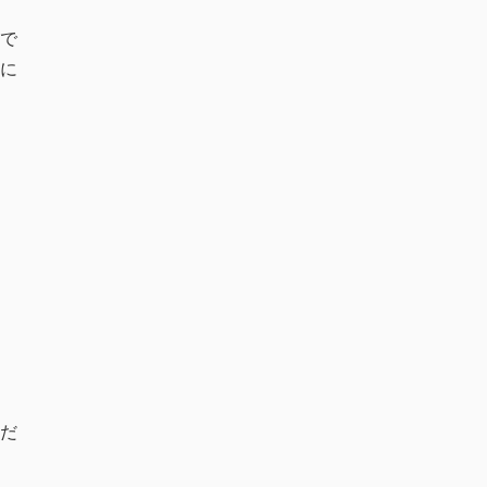
で
に
だ