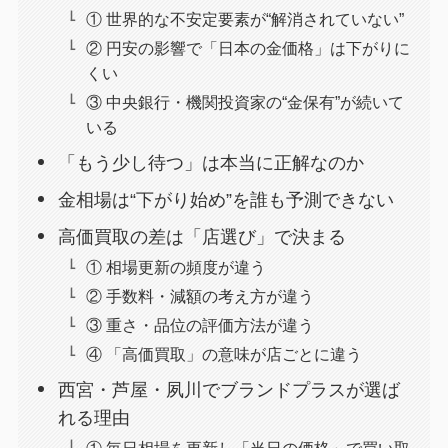
① 世界的な不安定要素が“解消されていない”
② 円安の影響で「日本の金価格」は下がりに
くい
③ 中央銀行・機関投資家の“金保有”が続いて
いる
「もう少し待つ」は本当に正解なのか
金相場は“下がり始め”を誰も予測できない
高価買取の差は「店選び」で決まる
① 相場更新の頻度が違う
② 手数料・減額の考え方が違う
③ 重さ・品位の評価方法が違う
④ 「高価買取」の意味が店ごとに違う
西宮・芦屋・夙川でブランドプラスが選ば
れる理由
① 毎日相場を更新し「当日の価格」で買い取