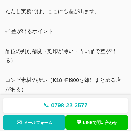
ただし実務では、ここにも差が出ます。
✅ 差が出るポイント
品位の判別精度（刻印が薄い・古い品で差が出
る）
コンビ素材の扱い（K18×Pt900を雑にまとめる店
がある）
0798-22-2577
📞
計測の透明性（重さを見せる/見せないで信頼が変
わる）
✉️
💬
メールフォーム
LINEで問い合わせ